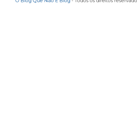
O Blog Que Não É Blog
- Todos os direitos reservado