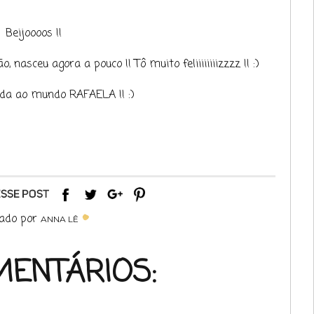
Beijoooos !!
nasceu agora a pouco !! Tô muito feliiiiiiiizzzz !! :)
da ao mundo RAFAELA !! :)
ado por
ANNA LÊ
MENTÁRIOS: