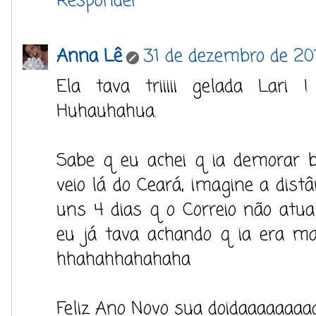
Responder
Anna Lê
31 de dezembro de 20
Ela tava triiiii gelada Lari
Huhauhahua.
Sabe q eu achei q ia demorar 
veio lá do Ceará, imagine a distân
uns 4 dias q o Correio não atual
eu já tava achando q ia era ma
hhahahhahahaha
Feliz Ano Novo sua doidaaaaaaaa