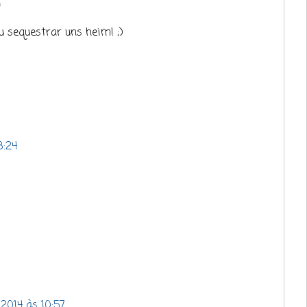
!
 sequestrar uns heim! ;)
8:24
 2014 às 10:57