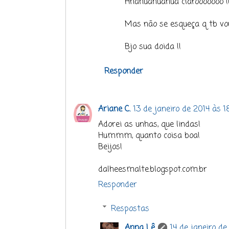
Hhahuahuahua clarooooooo !
Mas não se esqueça q tb vou
Bjo sua doida !!
Responder
Ariane C.
13 de janeiro de 2014 às 1
Adorei as unhas, que lindas!
Hummm, quanto coisa boa!
Beijos!
dalheesmalte.blogspot.com.br
Responder
Respostas
Anna Lê
14 de janeiro de