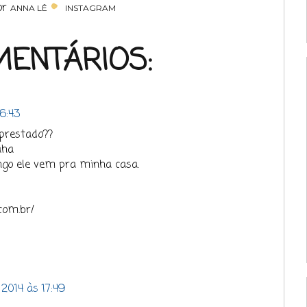
or
ANNA LÊ
INSTAGRAM
MENTÁRIOS:
16:43
prestado??
aha
ngo ele vem pra minha casa.
.com.br/
 2014 às 17:49