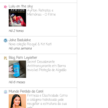
Lulu on the sky
Ayrton: Retratos e
Memórias - O Filme
Há 2 horas
Jake Badulake
Nova coleção Risqué & Kit Kat!
Há uma semana
Blog Pam Lepletier
Secret Desodorante
Antitranspirante em Barra
Invisível Proteção de Algodão
Há 6 meses
Mundo Perdido da Carol
Firmeza e Elasticidade: Como
o colágeno hidrolisado pode
resgatar a estrutura da sua