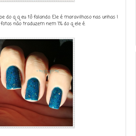
e do q q eu tô falando. Ele é maravilhoso nas unhas !
 fotos não traduzem nem 1% do q ele é.