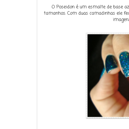
O Poseidon é um esmalte de base azul
tamanhos. Com duas camadinhas ele fec
imagens