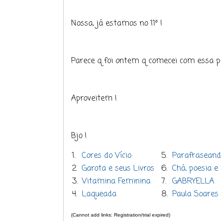
Nossa, já estamos no 11º !
Parece q foi ontem q comecei com essa p
Aproveitem !
Bjo !
1.
Cores do Vício
5.
Parafraseand
2.
Garota e seus Livros
6.
Chá, poesia e 
3.
Vitamina Feminina
7.
GABRYELLA
4.
Laqueada
8.
Paula Soares
(Cannot add links: Registration/trial expired)