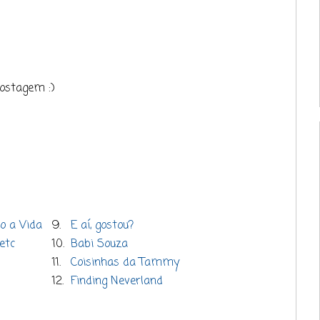
ostagem :)
o a Vida
9.
E aí, gostou?
etc
10.
Babi Souza
11.
Coisinhas da Tammy
12.
Finding Neverland