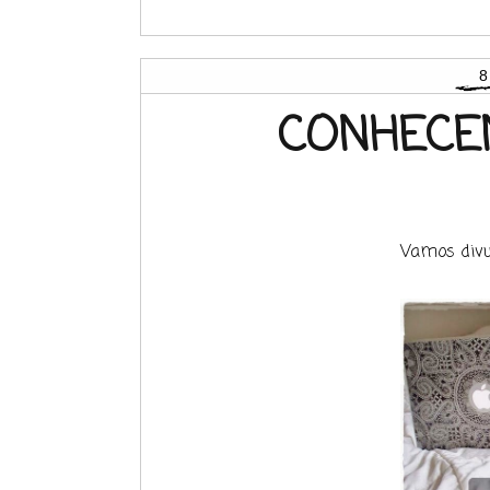
8
CONHECEN
Vamos divu