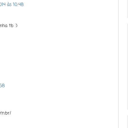
14 às 10:48
nha tb :)
:58
om.br/