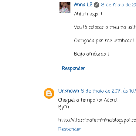
Anna Lê
8 de maio de 20
Ahhhh legal !
Vou lá colocar o meu na lisit
Obrigada por me lembrar !
Beijo amôuraa !
Responder
Unknown
8 de maio de 2014 às 10
Cheguei a tempo \o/ Adoro!
Bjim
http://vitaminafeminina.blogspot.c
Responder