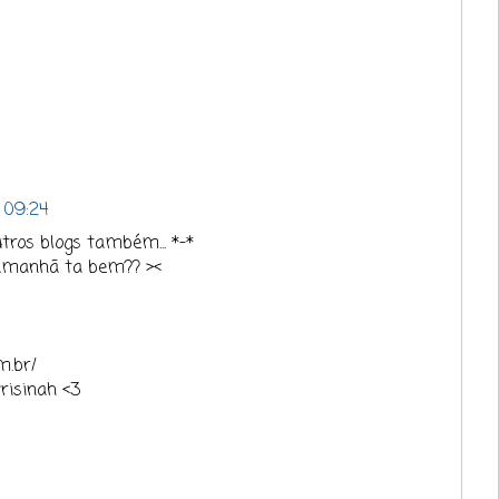
 09:24
tros blogs também... *-*
 amanhã ta bem?? ><
m.br/
risinah <3