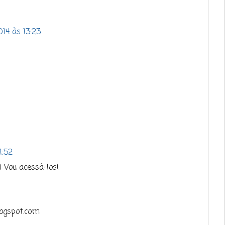
14 às 13:23
1:52
 Vou acessá-los!
logspot.com