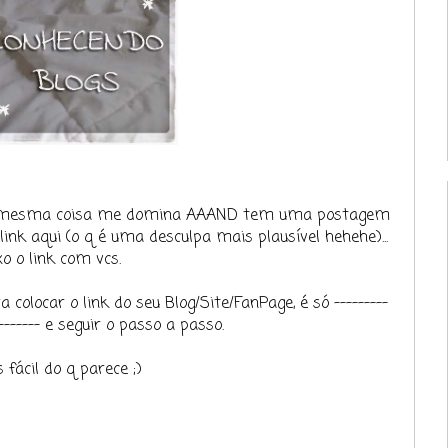
 a mesma coisa me domina AAAND tem uma postagem
ink aqui (o q é uma desculpa mais plausível hehehe)...
xo o link com vcs.
olocar o link do seu Blog/Site/FanPage, é só ---------
------- e seguir o passo a passo.
 fácil do q parece ;)