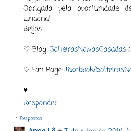
Obrigada pela oportunidade d
Lindona!
Beijos...
♡ Blog:
SolteirasNoivasCasadas.
♡ Fan Page:
facebook/SolteirasN
♥
Responder
Respostas