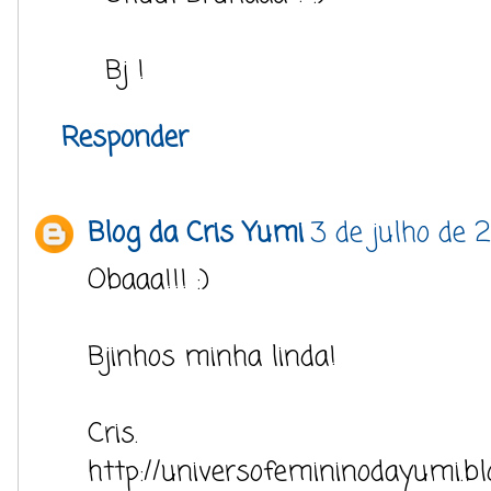
Bj !
Responder
Blog da Cris Yumi
3 de julho de 2
Obaaa!!! :)
Bjinhos minha linda!
Cris.
http://universofemininodayumi.bl