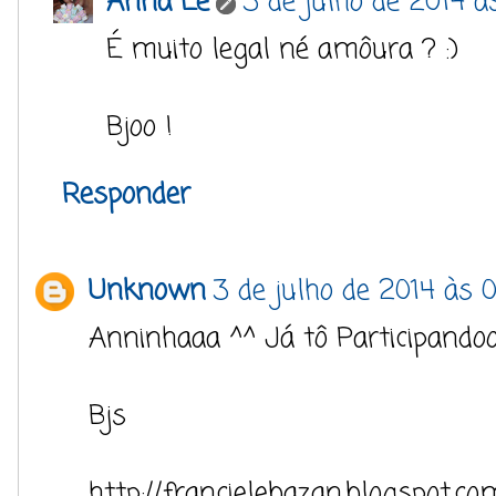
Anna Lê
3 de julho de 2014 às
É muito legal né amôura ? :)
Bjoo !
Responder
Unknown
3 de julho de 2014 às 
Anninhaaa ^^ Já tô Participandooo
Bjs
http://francielebazan.blogspot.co