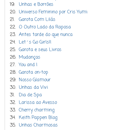
19.
Unhas e Borrões
20.
Universo Feminino por Cris Yumi
21.
Garota Com Lilás
22.
O Outro Lado da Raposa
23.
Antes tarde do que nunca
24.
Let´s Go Girls!!
25.
Garota e seus Livros
26.
Mudanças
27.
You and I
28.
Garota on-top
29.
Nosso Glamour
30.
Unhas da Vivi
31.
Dia de Spa
32.
Larissa ao Avesso
33.
Cherry charming
34.
Keith Pappen Blog
35.
Unhas Charmosas