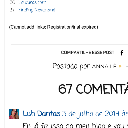
36.
Loucuras.com
37.
Finding Neverland
(Cannot add links: Registration/trial expired)
Postado por
ANNA LÊ
C
67 COMENTÁ
Luh Dantas
3 de julho de 2014 à
Eu já fiz isso no meu blog e vou 