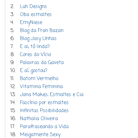
2.
Luh Designs
3.
Oba esmaltes
4.
EmyNiese
5.
Blog da Fran Bazan
6.
Blog Josy Unhas
7.
E ai, tô linda?
8.
Cores do Vício
9.
Palavras da Gaveta
10.
E aí, gostou?
11.
Batom Vermelho
12.
Vitamina Feminina
13.
Jana Makes, Esmaltes e Cia
14.
Fascínio por esmaltes
15.
Infinitas Pssibilidades
16.
Nathalia Oliveira
17.
Parafraseando a Vida
18.
Meigamente Sexy