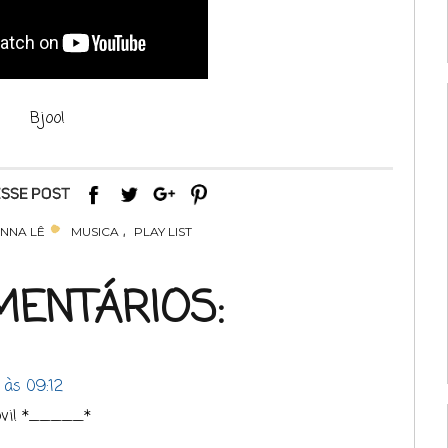
Bjoo!
,
NNA LÊ
MUSICA
PLAY LIST
MENTÁRIOS:
 às 09:12
ovi! *_____*