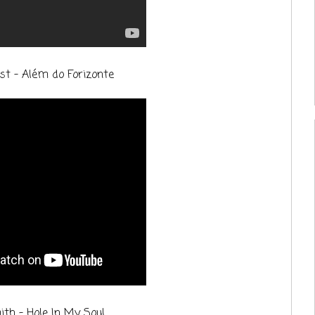
st - Além do Forizonte
th - Hole In My Soul