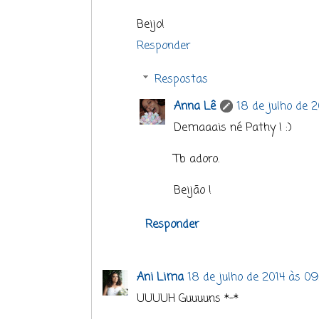
Beijo!
Responder
Respostas
Anna Lê
18 de julho de 2
Demaaais né Pathy ! :)
Tb adoro.
Beijão !
Responder
Ani Lima
18 de julho de 2014 às 09
UUUUH Guuuuns *-*