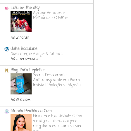
Lulu on the sky
Ayrton: Retratos e
Memórias - O Filme
Há 2 horas
Jake Badulake
Nova coleção Risqué & Kit Kat!
Há uma semana
Blog Pam Lepletier
Secret Desodorante
Antitranspirante em Barra
Invisível Proteção de Algodão
Há 6 meses
Mundo Perdido da Carol
Firmeza e Elasticidade: Como
o colágeno hidrolisado pode
resgatar a estrutura da sua