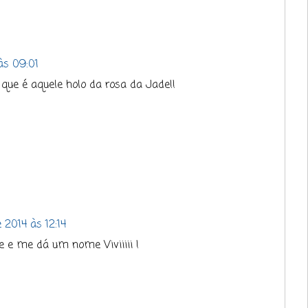
às 09:01
ue é aquele holo da rosa da Jade!!
 2014 às 12:14
 e me dá um nome Viviiiii !