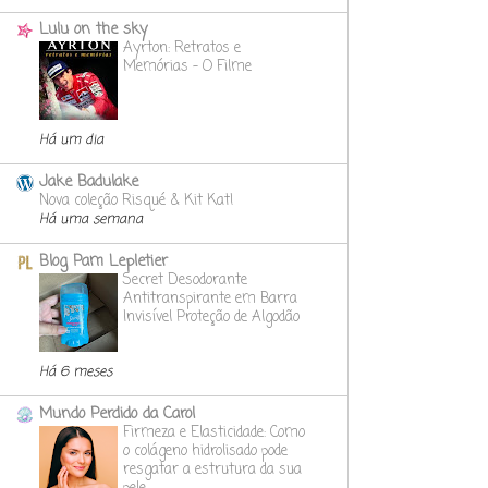
Lulu on the sky
Ayrton: Retratos e
Memórias - O Filme
Há um dia
Jake Badulake
Nova coleção Risqué & Kit Kat!
Há uma semana
Blog Pam Lepletier
Secret Desodorante
Antitranspirante em Barra
Invisível Proteção de Algodão
Há 6 meses
Mundo Perdido da Carol
Firmeza e Elasticidade: Como
o colágeno hidrolisado pode
resgatar a estrutura da sua