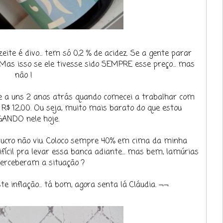
ite é divo... tem só 0,2 % de acidez. Se a gente parar
 Mas isso se ele tivesse sido SEMPRE esse preço... mas
não !
e a uns 2 anos atrás quando comecei a trabalhar com
a R$ 12,00. Ou seja, muito mais barato do que estou
ANDO nele hoje.
cro não viu. Coloco sempre 40% em cima da minha
ifícil pra levar essa banca adiante... mas bem, lamúrias
 perceberam a situação ?
e inflação... tá bom, agora senta lá Cláudia. ¬¬