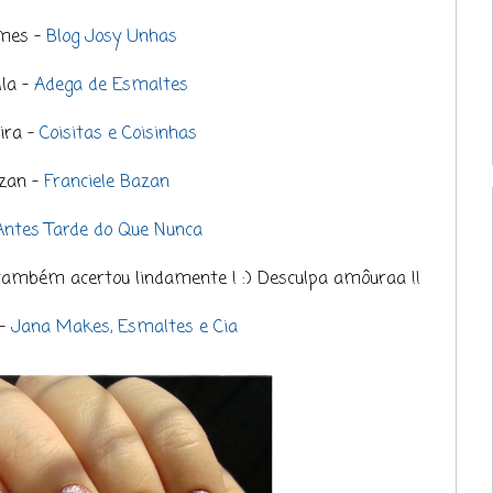
lmes -
Blog Josy Unhas
lla -
Adega de Esmaltes
ira -
Coisitas e Coisinhas
zan -
Franciele Bazan
Antes Tarde do Que Nunca
 também acertou lindamente ! :) Desculpa amôuraa !!
 -
Jana Makes, Esmaltes e Cia