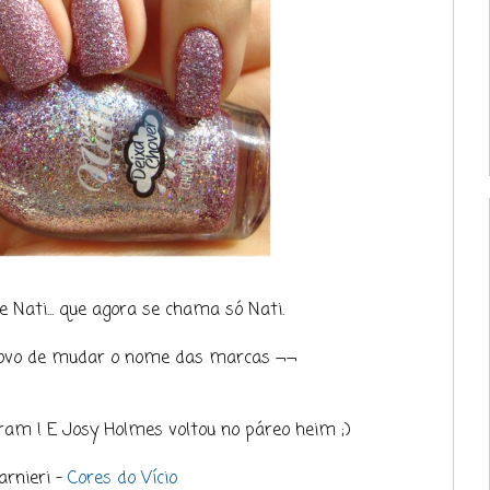
 Nati... que agora se chama só Nati.
povo de mudar o nome das marcas ¬¬
ram ! E Josy Holmes voltou no páreo heim ;)
arnieri -
Cores do Vício