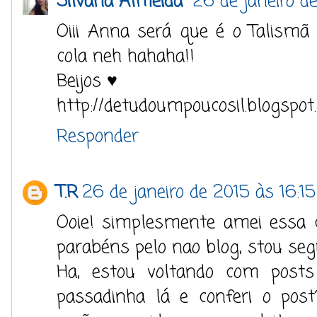
Silvana Almeida
26 de janeiro d
Oiii Anna será que é o Talismã
cola neh hahaha!!
Beijos ♥
http://detudoumpoucosil.blogspot
Responder
T.R
26 de janeiro de 2015 às 16:15
Ooie! simplesmente amei essa co
parabéns pelo nao blog, stou segu
Ha, estou voltando com pos
passadinha lá e conferi o pos