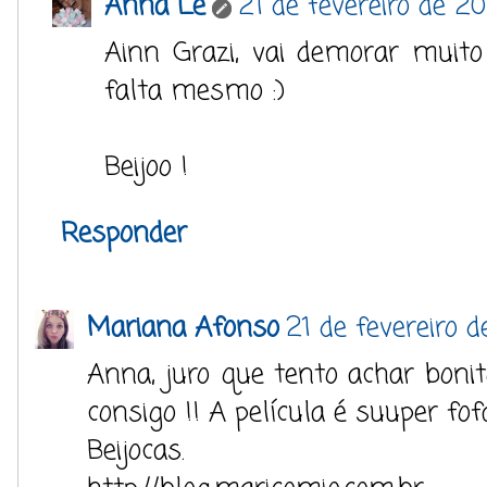
Anna Lê
21 de fevereiro de 2
Ainn Grazi, vai demorar muit
falta mesmo :)
Beijoo !
Responder
Mariana Afonso
21 de fevereiro d
Anna, juro que tento achar bon
consigo !! A película é suuper fof
Beijocas.