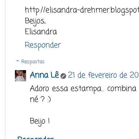
http://elisandra-drehmer.blogspot
Beijos,
Elisandra
Responder
Respostas
Anna Lê
21 de fevereiro de 2
Adoro essa estampa... combin
né ? :)
Beijo !