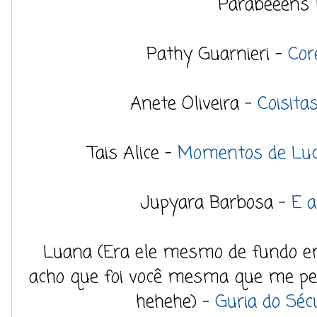
Parabéééns !
Pathy Guarnieri -
Cor
Anete Oliveira -
Coisita
Tais Alice -
Momentos de Luc
Jupyara Barbosa -
E a
Luana (Era ele mesmo de fundo e
acho que foi você mesma que me pe
hehehe) -
Guria do Séc