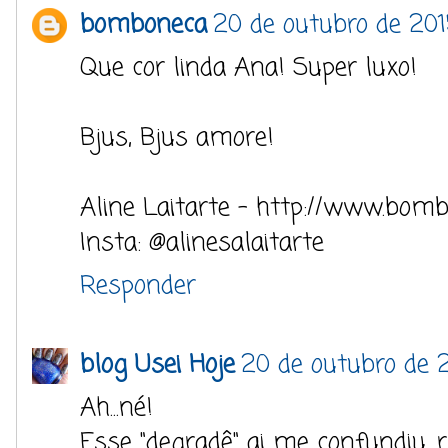
bomboneca
20 de outubro de 20
Que cor linda Ana! Super luxo!
Bjus, Bjus amore!
Aline Laitarte - http://www.bom
Insta: @alinesalaitarte
Responder
blog Usei Hoje
20 de outubro de 2
Ah...né!
Esse "degradê" ai me confundiu. 