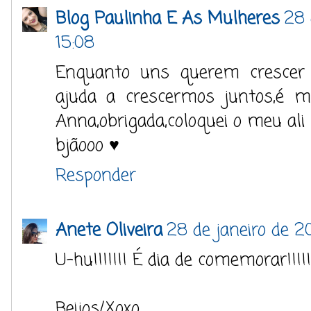
Blog Paulinha E As Mulheres
28 
15:08
Enquanto uns querem crescer 
ajuda a crescermos juntos,é m
Anna,obrigada,coloquei o meu ali
bjãooo ♥
Responder
Anete Oliveira
28 de janeiro de 2
U-hu!!!!!!! É dia de comemorar!!!!!
Beijos/Xoxo.