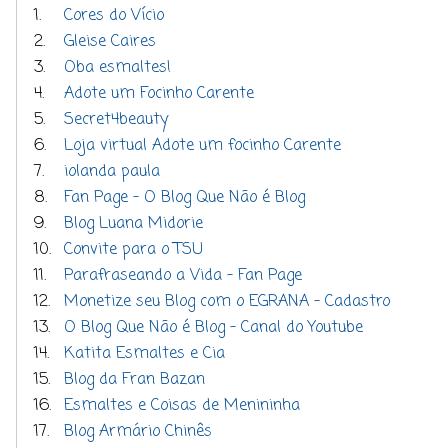
1.
Cores do Vício
2.
Gleise Caires
3.
Oba esmaltes!
4.
Adote um Focinho Carente
5.
Secret4beauty
6.
Loja virtual Adote um focinho Carente
7.
iolanda paula
8.
Fan Page - O Blog Que Não é Blog
9.
Blog Luana Midorie
10.
Convite para o TSU
11.
Parafraseando a Vida - Fan Page
12.
Monetize seu Blog com o EGRANA - Cadastro
13.
O Blog Que Não é Blog - Canal do Youtube
14.
Katita Esmaltes e Cia
15.
Blog da Fran Bazan
16.
Esmaltes e Coisas de Menininha
17.
Blog Armário Chinês