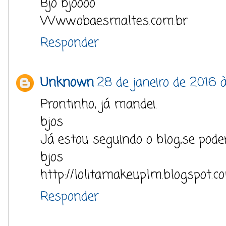
Bjo bjoooo
Www.obaesmaltes.com.br
Responder
Unknown
28 de janeiro de 2016 
Prontinho, já mandei.
bjos
Já estou seguindo o blog,se poder 
bjos
http://lolitamakeuplm.blogspot.c
Responder