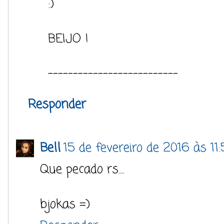
:)
BEIJO !
--------------------------
Responder
Bell
15 de fevereiro de 2016 às 11
Que pecado rs....
bjokas =)