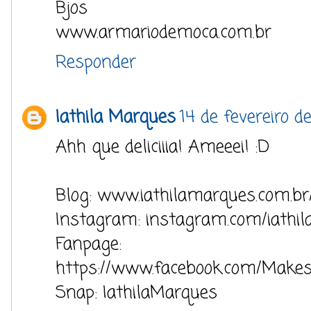
Bjos
www.armariodemoca.com.br
Responder
Iathila Marques
14 de fevereiro d
Ahh que deliciiia! Ameeei! :D
Blog: www.iathilamarques.com.br
Instagram: instagram.com/iathi
Fanpage:
https://www.facebook.com/Makes
Snap: IathilaMarques