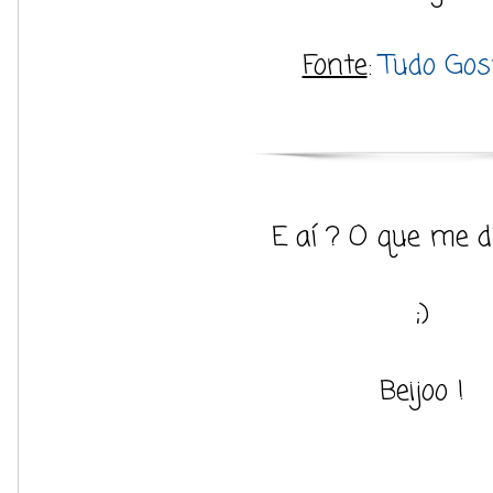
Fonte
:
Tudo Gos
E aí ? O que me 
;)
Beijoo !