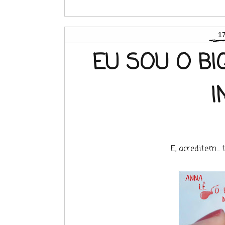
17
EU SOU O BI
I
E, acreditem...