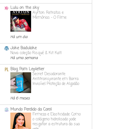
Lulu on the sky
Ayrton: Retratos e
Memórias - O Filme
Há um dia
Jake Badulake
Nova coleção Risqué & Kit Kat!
Há uma semana
Blog Pam Lepletier
Secret Desodorante
Antitranspirante em Barra
Invisível Proteção de Algodão
Há 6 meses
Mundo Perdido da Carol
Firmeza e Elasticidade: Como
o colágeno hidrolisado pode
resgatar a estrutura da sua