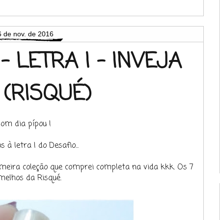
6 de nov. de 2016
- LETRA I - INVEJA
 (RISQUÉ)
om dia pípou !
à letra I do Desafio...
meira coleção que comprei completa na vida kkk. Os 7
melhos da Risqué.