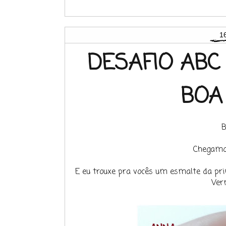
1
DESAFIO ABC 
BOA
B
Chegamos 
E eu trouxe pra vocês um esmalte da pri
Ver