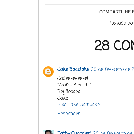
Postado po
28 CO
Jake Badulake
20 de fevereiro de 
Jadeeeeeeeee!
Miami Beach! :)
Beijãooooo
Jake
Blog Jake Badulake
Responder
Pathy Guarnieri
20 de fevereiro de