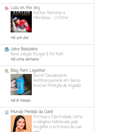
Lulu on the sky
Ayrton: Retratos e
Memórias - O Filme
Há um dia
Jake Badulake
Nova coleção Risqué & Kit Kat!
Há uma semana
Blog Pam Lepletier
Secret Desodorante
Antitranspirante em Barra
Invisível Proteção de Algodão
Há 6 meses
Mundo Perdido da Carol
Firmeza e Elasticidade: Como
o colágeno hidrolisado pode
resgatar a estrutura da sua