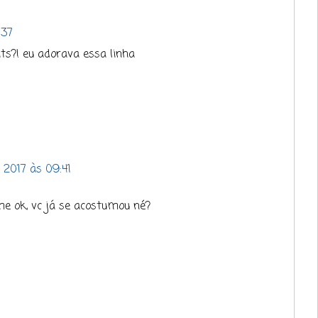
:37
its?! eu adorava essa linha
 2017 às 09:41
e ok, vc já se acostumou né?