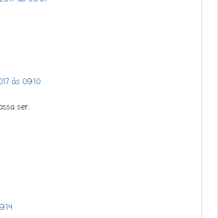
017 às 09:10
ossa ser.
9:14