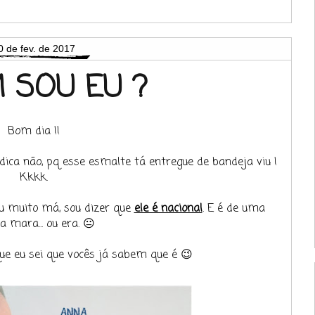
0 de fev. de 2017
 SOU EU ?
Bom dia !!
 dica não, pq esse esmalte tá entregue de bandeja viu !
Kkkk.
u muito má, sou dizer que
ele é nacional
. E é de uma
 mara... ou era. 😐
ue eu sei que vocês já sabem que é 😉