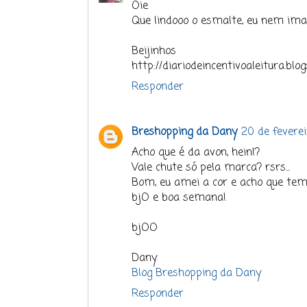
Oie
Que lindooo o esmalte, eu nem imag
Beijinhos
http://diariodeincentivoaleitura.blo
Responder
Breshopping da Dany
20 de fevere
Acho que é da avon, hein!?
Vale chute só pela marca? rsrs...
Bom, eu amei a cor e acho que tem
bjO e boa semana!
bjOO
Dany
Blog Breshopping da Dany
Responder