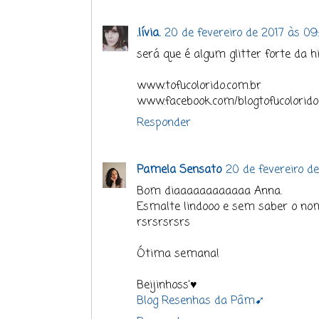
.lívia.
20 de fevereiro de 2017 às 09
será que é algum glitter forte da h
www.tofucolorido.com.br
www.facebook.com/blogtofucolorido
Responder
Pamela Sensato
20 de fevereiro de
Bom diaaaaaaaaaaaa Anna.
Esmalte lindooo e sem saber o nom
rsrsrsrsrs
Ótima semana!
Beijinhoss'♥
Blog Resenhas da Pâm➹