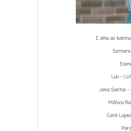
E olha as bonit
Samara 
Elain
Luli -
Caf
Jana Santos -
Mônica Ra
Carol Lope
Para