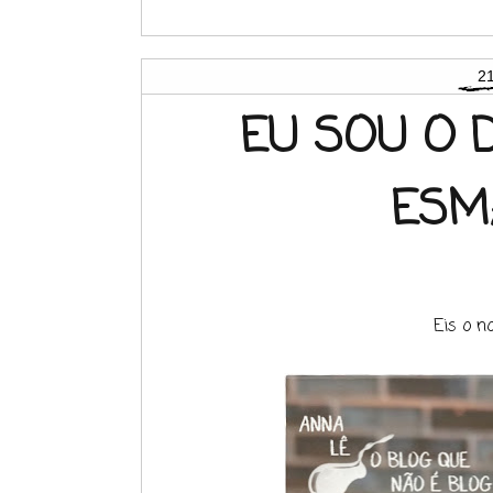
21
EU SOU O 
ESM
Eis o n