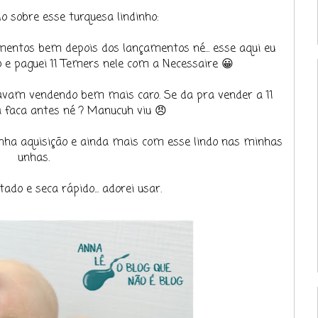
o sobre esse turquesa lindinho:
entos bem depois dos lançamentos né... esse aqui eu
 e paguei 11 Temers nele com a Necessaire 😀
tavam vendendo bem mais caro. Se da pra vender a 11
a faca antes né ? Manucuh viu 😠
minha aquisição e ainda mais com esse lindo nas minhas
unhas.
do e seca rápido... adorei usar.