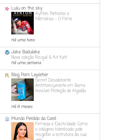
Lulu on the sky
Ayrton: Retratos e
Memórias - O Filme
Há uma hora
Jake Badulake
Nova coleção Risqué & Kit Kat!
Há uma semana
Blog Pam Lepletier
Secret Desodorante
Antitranspirante em Barra
Invisível Proteção de Algodão
Há 6 meses
Mundo Perdido da Carol
Firmeza e Elasticidade: Como
o colágeno hidrolisado pode
resgatar a estrutura da sua