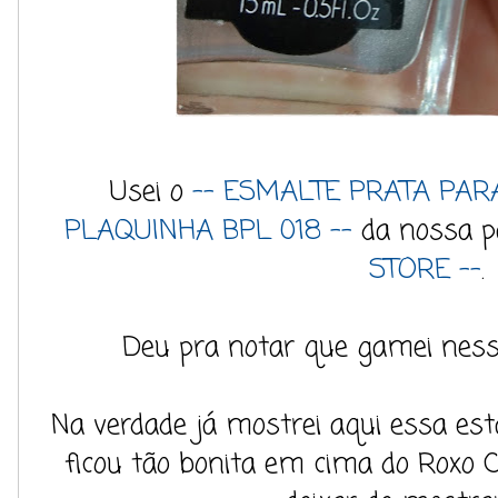
Usei o
-- ESMALTE PRATA PAR
PLAQUINHA BPL 018 --
da nossa p
STORE --
.
Deu pra notar que gamei nessa
Na verdade já mostrei aqui essa es
ficou tão bonita em cima do Roxo C