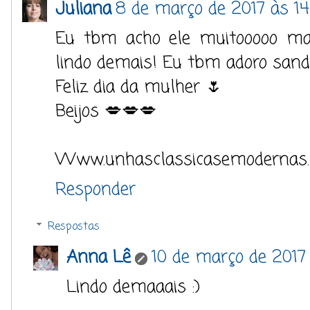
Juliana
8 de março de 2017 às 14
Eu tbm acho ele muitooooo ma
lindo demais! Eu tbm adoro sand
Feliz dia da mulher 🌷
Beijos 💋💋💋
Www.unhasclassicasemodernas.b
Responder
Respostas
Anna Lê
10 de março de 2017 
Lindo demaaais :)