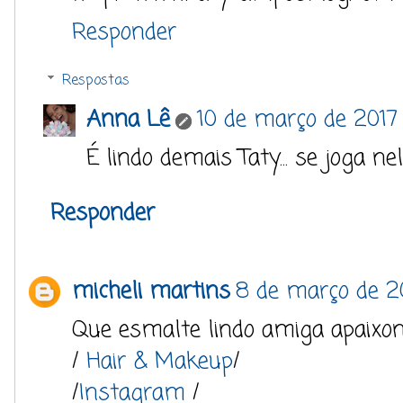
Responder
Respostas
Anna Lê
10 de março de 2017 
É lindo demais Taty... se joga nel
Responder
micheli martins
8 de março de 20
Que esmalte lindo amiga apaixone
/
Hair & Makeup
/
/
Instagram
/