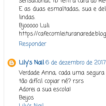
sensacional, tb tem a cara do Rév
E as duas esmaltadas, sua e de
lindas.
Bjooooo Luli
https://cafecomleituranarede.blo
Responder
Lily's Nail
6 de dezembro de 2017 
Verdade Anna, cada uma segura 
tão difícil copiar né? rsrs
Adorei a sua escola!
Beijos