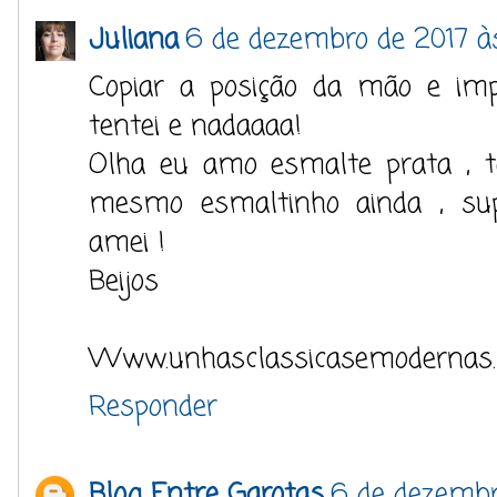
Juliana
6 de dezembro de 2017 à
Copiar a posição da mão e im
tentei e nadaaaa!
Olha eu amo esmalte prata , t
mesmo esmaltinho ainda , su
amei !
Beijos
Www.unhasclassicasemodernas.b
Responder
Blog Entre Garotas
6 de dezembr