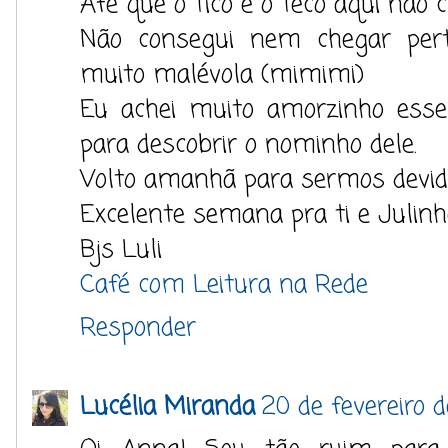
Afe que o Tico e o Teco aqui não
Não consegui nem chegar pert
muito malévola (mimimi)
Eu achei muito amorzinho esse 
para descobrir o nominho dele.
Volto amanhã para sermos devi
Excelente semana pra ti e Julin
Bjs Luli
Café com Leitura na Rede
Responder
Lucélia Miranda
20 de fevereiro 