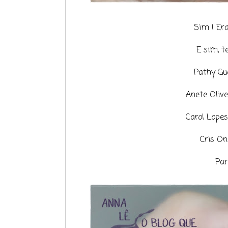
Sim ! Era
E sim, t
Pathy Gu
Anete Olive
Carol Lope
Cris On
Par