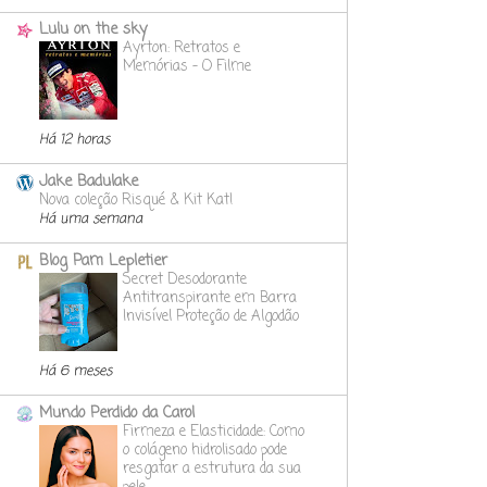
Lulu on the sky
Ayrton: Retratos e
Memórias - O Filme
Há 12 horas
Jake Badulake
Nova coleção Risqué & Kit Kat!
Há uma semana
Blog Pam Lepletier
Secret Desodorante
Antitranspirante em Barra
Invisível Proteção de Algodão
Há 6 meses
Mundo Perdido da Carol
Firmeza e Elasticidade: Como
o colágeno hidrolisado pode
resgatar a estrutura da sua