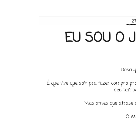
27
EU SOU O J
Descul
É que tive que sair pra fazer compra pra
deu tempo
Mas antes que atrase a
O es