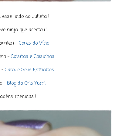
 esse lindo do Julieta !
eve ninja que acertou !
arnieri -
Cores do Vício
ira -
Coisitas e Coisinhas
s -
Carol e Seus Esmaltes
o -
Blog da Cris Yumi
abéns meninas !