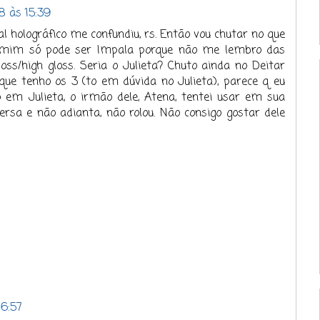
8 às 15:39
al holográfico me confundiu, rs. Então vou chutar no que
a mim só pode ser Impala porque não me lembro das
s/high gloss. Seria o Julieta? Chuto ainda no Deitar
ue tenho os 3 (to em dúvida no Julieta), parece q eu
 em Julieta, o irmão dele, Atena, tentei usar em sua
sa e não adianta, não rolou. Não consigo gostar dele
6:57