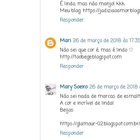
É lindo, mas não manjo! kkk
Meu blog: https://jadiziaoamor.blog
Responder
Mari
26 de março de 2018 às 17:3
Não sei que cor é, mas é lindo ♡
http://toobege.blogspot.com
Responder
Mary Soeiro
26 de março de 2018 
Não sei nada de marcas de esmalt
A cor e incrível de linda!
Beijos
https://glamour-02.blogspot.com.br
Responder