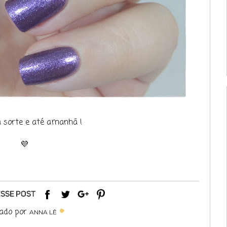
a sorte e até amanhã !
💜
ado por
ANNA LÊ