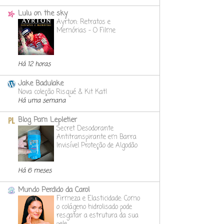
Lulu on the sky
Ayrton: Retratos e
Memórias - O Filme
Há 12 horas
Jake Badulake
Nova coleção Risqué & Kit Kat!
Há uma semana
Blog Pam Lepletier
Secret Desodorante
Antitranspirante em Barra
Invisível Proteção de Algodão
Há 6 meses
Mundo Perdido da Carol
Firmeza e Elasticidade: Como
o colágeno hidrolisado pode
resgatar a estrutura da sua