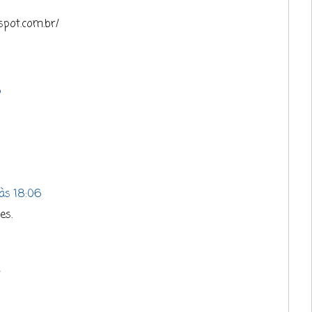
spot.com.br/
5
às 18:06
es.
/