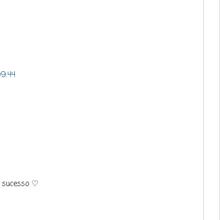
09:44
o sucesso ♡