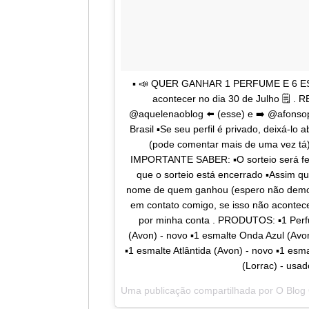
▪️ 📣 QUER GANHAR 1 PERFUME E 6 ESMA
acontecer no dia 30 de Julho 🗒️ . R
@aquelenaoblog ⬅️ (esse) e ➡️ @afonsop
Brasil ▪️Se seu perfil é privado, deixá-lo
(pode comentar mais de uma vez tá),
IMPORTANTE SABER: ▪️O sorteio será feit
que o sorteio está encerrado ▪️Assim qu
nome de quem ganhou (espero não demorar
em contato comigo, se isso não acontecer
por minha conta . PRODUTOS: ▪️1 Perf
(Avon) - novo ▪️1 esmalte Onda Azul (Avo
▪️1 esmalte Atlântida (Avon) - novo ▪️1 es
(Lorrac) - usad
Uma publicação compartilhada por
O Blog