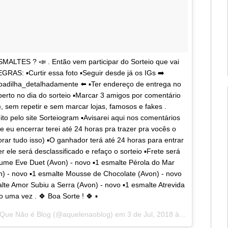
LTES ? 📣 . Então vem participar do Sorteio que vai
EGRAS: ▪️Curtir essa foto ▪️Seguir desde já os IGs ➡️
adilha_detalhadamente ⬅️ ▪️Ter endereço de entrega no
 aberto no dia do sorteio ▪️Marcar 3 amigos por comentário
 sem repetir e sem marcar lojas, famosos e fakes .
o pelo site Sorteiogram ▪️Avisarei aqui nos comentários
e eu encerrar terei até 24 horas pra trazer pra vocês o
 tudo isso) ▪️O ganhador terá até 24 horas para entrar
 ele será desclassificado e refaço o sorteio ▪️Frete será
ume Eve Duet (Avon) - novo ▪️1 esmalte Pérola do Mar
n) - novo ▪️1 esmalte Mousse de Chocolate (Avon) - novo
malte Amor Subiu a Serra (Avon) - novo ▪️1 esmalte Atrevida
o uma vez . 🍀 Boa Sorte ! 🍀 ▪️
 Que Não é Blog
(@aquelenaoblog) em
3 de Jul, 2018 às 2:47 PDT