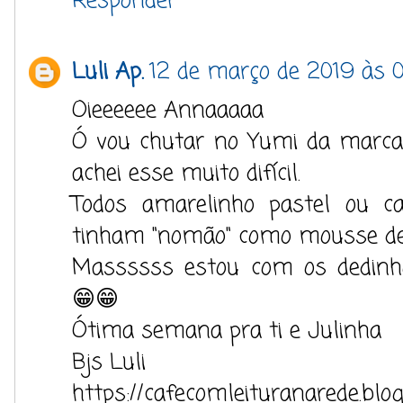
Responder
Luli Ap.
12 de março de 2019 às 
Oieeeeee Annaaaaa
Ó vou chutar no Yumi da marca
achei esse muito difícil.
Todos amarelinho pastel ou ca
tinham "nomão" como mousse de m
Massssss estou com os dedinho
😁😁
Ótima semana pra ti e Julinha
Bjs Luli
https://cafecomleituranarede.blo