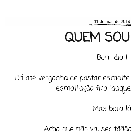
11 de mar. de 2019
QUEM SOU 
Bom dia !
Dá até vergonha de postar esmalte a
esmaltação fica "daquele
Mas bora lá
Acho que não vai ser tããão d