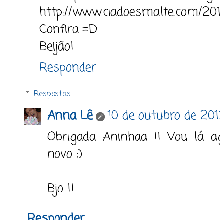
http://www.ciadoesmalte.com/201
Confira =D
Beijão!
Responder
Respostas
Anna Lê
10 de outubro de 20
Obrigada Aninhaa !! Vou lá 
novo ;)
Bjo !!
Responder