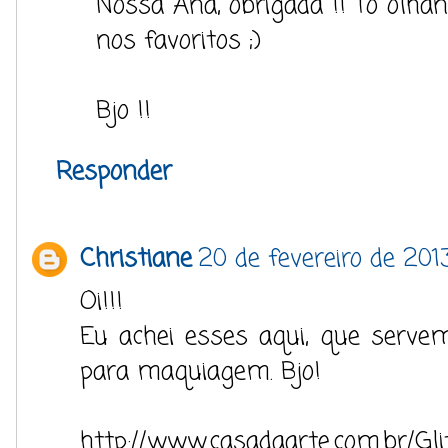
Nossa Ana, obrigada !! Tô olhando
nos favoritos ;)
Bjo !!
Responder
Christiane
20 de fevereiro de 201
Oi!!!
Eu achei esses aqui, que serv
para maquiagem. Bjo!
http://www.casadaarte.com.br/Gl