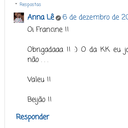
Respostas
Anna Lê
6 de dezembro de 20
Oi Francine !!
Obrigadaaa !! :) O da KK eu j
não . . .
Valeu !!
Beijão !!
Responder