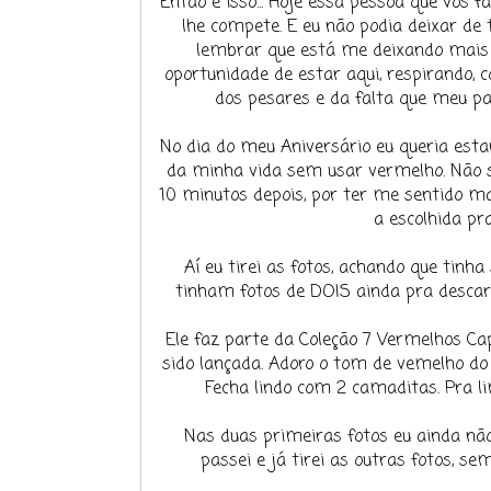
Então é isso... Hoje essa pessoa que vos 
lhe compete. E eu não podia deixar d
lembrar que está me deixando mais 
oportunidade de estar aqui, respirando, 
dos pesares e da falta que meu pa
No dia do meu Aniversário eu queria est
da minha vida sem usar vermelho. Não se
10 minutos depois, por ter me sentido ma
a escolhida pr
Aí eu tirei as fotos, achando que tin
tinham fotos de DOIS ainda pra descarr
Ele faz parte da Coleção 7 Vermelhos Cap
sido lançada. Adoro o tom de vemelho do
Fecha lindo com 2 camaditas. Pra li
Nas duas primeiras fotos eu ainda não
passei e já tirei as outras fotos, 