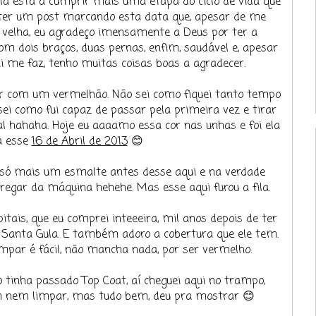
fala está a cumprir mais uma etapa do ciclo de vida que
e ter um post marcando esta data que, apesar de me
velha, eu agradeço imensamente a Deus por ter a
com dois braços, duas pernas, enfim, saudável e, apesar
i me faz, tenho muitas coisas boas a agradecer.
ar com um vermelhão. Não sei como fiquei tanto tempo
i como fui capaz de passar pela primeira vez e tirar
l hahaha. Hoje eu aaaamo essa cor nas unhas e foi ela
a esse
16 de Abril de 2013
😊
ha só mais um esmalte antes desse aqui e na verdade
egar da máquina hehehe. Mas esse aqui furou a fila.
itais, que eu comprei inteeeira, mil anos depois de ter
 Santa Gula. E também adoro a cobertura que ele tem.
mpar é fácil, não mancha nada, por ser vermelho.
 tinha passado Top Coat, aí cheguei aqui no trampo,
sem nem limpar, mas tudo bem, deu pra mostrar 😊