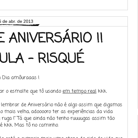
6 de abr. de 2013
 ANIVERSÁRIO !!
ULA - RISQUÉ
 Dia amôuraaas !
rar o esmalte que tô usando
em tempo real
kkk.
 lembrar de Aniversário não é algo assim que digamos
no mais velha, adooooro ter as experiências da vida
uga !" Tá que ainda não tenho ruuuugas assim tão
é kkk. Mas tô no caminho.