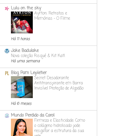
Lulu on the sky
Ayrton: Retratos e
Memórias - O Filme
Há 11 horas
Jake Badulake
Nova coleção Risqué & Kit Kat!
Há uma semana
Blog Pam Lepletier
Secret Desodorante
Antitranspirante em Barra
Invisível Proteção de Algodão
Há 6 meses
Mundo Perdido da Carol
Firmeza e Elasticidade: Como
o colágeno hidrolisado pode
resgatar a estrutura da sua