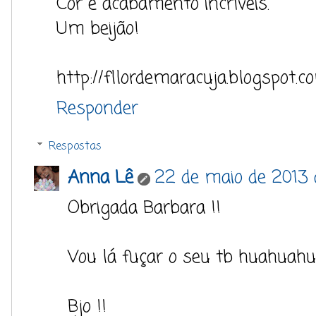
Cor e acabamento incríveis.
Um beijão!
http://fllordemaracuja.blogspot.c
Responder
Respostas
Anna Lê
22 de maio de 2013 
Obrigada Barbara !!
Vou lá fuçar o seu tb huahuahu
Bjo !!