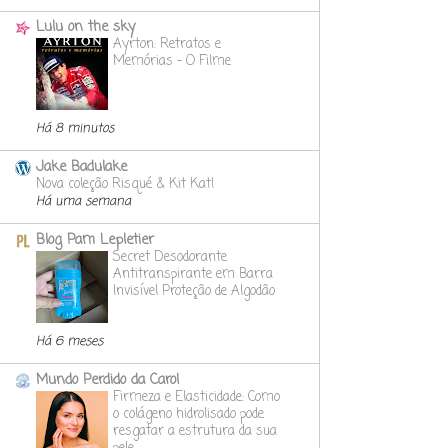
Lulu on the sky
Ayrton: Retratos e
Memórias - O Filme
Há 8 minutos
Jake Badulake
Nova coleção Risqué & Kit Kat!
Há uma semana
Blog Pam Lepletier
Secret Desodorante
Antitranspirante em Barra
Invisível Proteção de Algodão
Há 6 meses
Mundo Perdido da Carol
Firmeza e Elasticidade: Como
o colágeno hidrolisado pode
resgatar a estrutura da sua