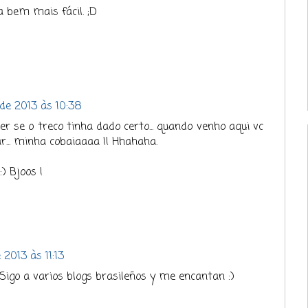
 bem mais fácil. ;D
de 2013 às 10:38
r se o treco tinha dado certo... quando venho aqui vc
r... minha cobaiaaaa !! Hhahaha.
) Bjoos !
2013 às 11:13
igo a varios blogs brasileños y me encantan :)