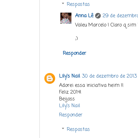
Respostas
Anna Lê
29 de dezembro
Valeu Marcelo ! Claro q sim 
;)
Responder
Lily's Nail
30 de dezembro de 2013 
Adorei essa iniciativa heim !!
Feliz 2014!
Beijoss
Lily’s Nail
Responder
Respostas