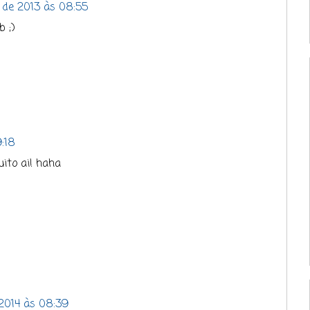
 de 2013 às 08:55
b ;)
9:18
uito ai! haha
 2014 às 08:39