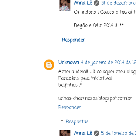
Anna Lê
31 de dezembro
Oi lindona ! Coloca o teu aí t
Beijão e feliz 2014 !! :**
Responder
Unknown
4 de janeiro de 2014 às 1
Amei a ideia!! Já coloquei meu blog
Parabéns pela iniciativa!
beijinhos ;*
unhas-charmosas.blogspot.com.br
Responder
Respostas
Anna Lê
5 de janeiro de