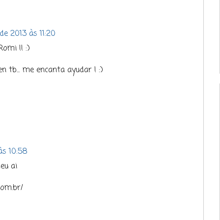
e 2013 às 11:20
omi !! :)
 tb... me encanta ayudar ! :)
às 10:58
meu ai
com.br/