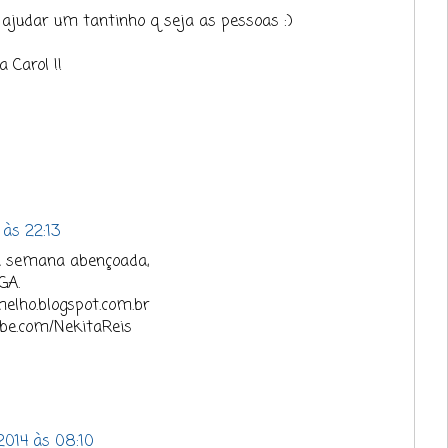
ajudar um tantinho q seja as pessoas :)
 Carol !!
 às 22:13
ma semana abençoada,
GA.
elho.blogspot.com.br
ube.com/NekitaReis
 2014 às 08:10