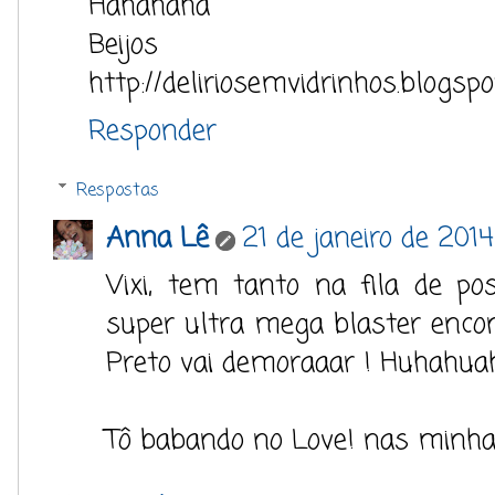
Hahahaha
Beijos
http://deliriosemvidrinhos.blogspo
Responder
Respostas
Anna Lê
21 de janeiro de 2014
Vixi, tem tanto na fila de p
super ultra mega blaster encon
Preto vai demoraaar ! Huhahua
Tô babando no Love! nas minha