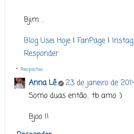
Bjim …
Blog Usei Hoje
|
FanPage
|
Insta
Responder
Respostas
Anna Lê
23 de janeiro de 201
Somo duas então... tb amo :)
Bjoo !!