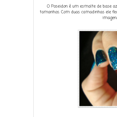
O Poseidon é um esmalte de base azul
tamanhos. Com duas camadinhas ele fec
imagens