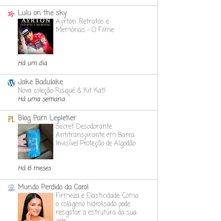
Lulu on the sky
Ayrton: Retratos e
Memórias - O Filme
Há um dia
Jake Badulake
Nova coleção Risqué & Kit Kat!
Há uma semana
Blog Pam Lepletier
Secret Desodorante
Antitranspirante em Barra
Invisível Proteção de Algodão
Há 6 meses
Mundo Perdido da Carol
Firmeza e Elasticidade: Como
o colágeno hidrolisado pode
resgatar a estrutura da sua