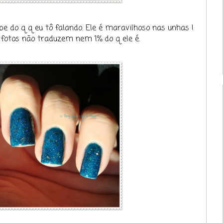
e do q q eu tô falando. Ele é maravilhoso nas unhas !
 fotos não traduzem nem 1% do q ele é.