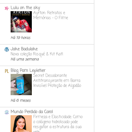
Lulu on the sky
Ayrton: Retratos e
Memórias - O Filme
Há 19 horas
Jake Badulake
Nova coleção Risqué & Kit Kat!
Há uma semana
Blog Pam Lepletier
Secret Desodorante
Antitranspirante em Barra
Invisível Proteção de Algodão
Há 6 meses
Mundo Perdido da Carol
Firmeza e Elasticidade: Como
o colágeno hidrolisado pode
resgatar a estrutura da sua