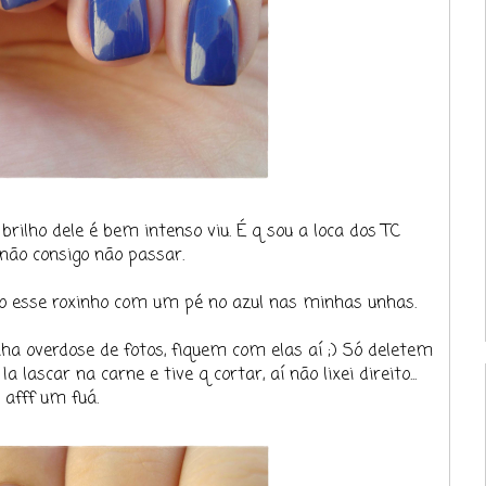
rilho dele é bem intenso viu. É q sou a loca dos TC
ão consigo não passar.
ão esse roxinho com um pé no azul nas minhas unhas.
 overdose de fotos, fiquem com elas aí ;) Só deletem
lascar na carne e tive q cortar, aí não lixei direito...
afff um fuá.