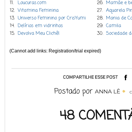
11.
Loucuras.com
26.
Mamãe e b
12.
Vitamina Feminina
27.
Aquarela Pi
13.
Universo Feminino por CrisYumi
28.
Mania de C
14.
Delírios em vidrinhos
29.
Camila
15.
Devolva Meu Clichê!
30.
Sociedade d
(Cannot add links: Registration/trial expired)
Postado por
ANNA LÊ
C
48 COMENTÁ