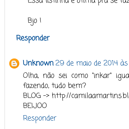
Essa listinha é ótima pra se fa
Bjo !
Responder
Unknown
29 de maio de 2014 às 
Olha, não sei como "inkar" ig
fazendo, tudo bem?
BLOG -> http://camilaamartins.bl
BEIJOO
Responder