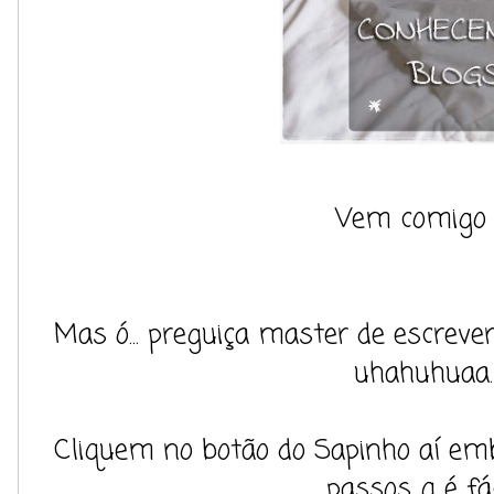
Vem comigo 
Mas ó... preguiça master de escre
uhahuhuaa.
Cliquem no botão do Sapinho aí emb
passos q é fác