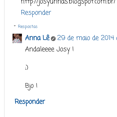
http://josyunhas.blogspot.com.br/
Responder
Respostas
Anna Lê
29 de maio de 2014 
Andaleeee Josy !
;)
Bjo !
Responder