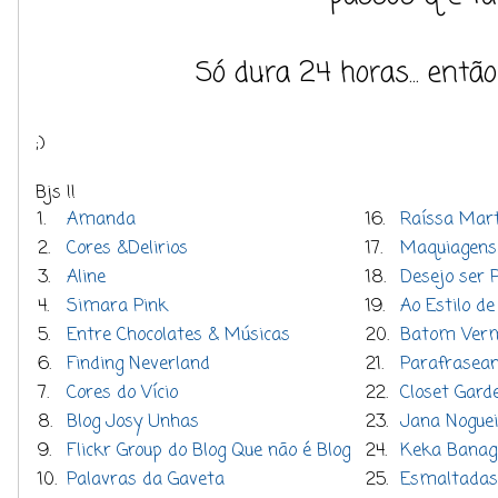
Só dura 24 horas... entã
;)
Bjs !!
1.
Amanda
16.
Raíssa Mart
2.
Cores &Delirios
17.
Maquiagens
3.
Aline
18.
Desejo ser P
4.
Simara Pink
19.
Ao Estilo d
5.
Entre Chocolates & Músicas
20.
Batom Ver
6.
Finding Neverland
21.
Parafrasean
7.
Cores do Vício
22.
Closet Gard
8.
Blog Josy Unhas
23.
Jana Noguei
9.
Flickr Group do Blog Que não é Blog
24.
Keka Banag
10.
Palavras da Gaveta
25.
Esmaltadas 