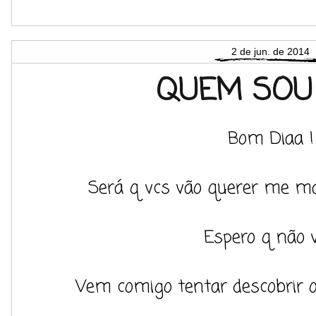
2 de jun. de 2014
QUEM SOU 
Bom Diaa !
Será q vcs vão querer me ma
Espero q não va
Vem comigo tentar descobrir 