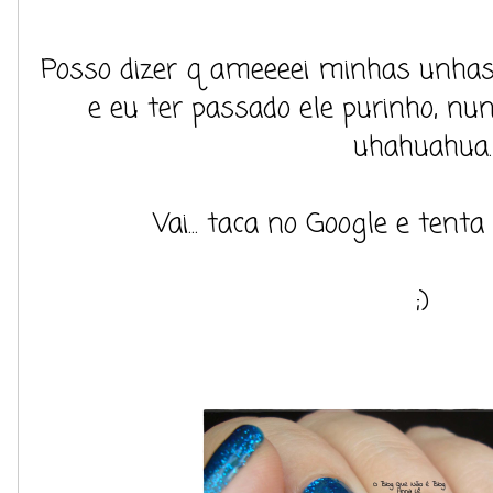
Posso dizer q ameeeei minhas unhas c
e eu ter passado ele purinho, nu
uhahuahua.
Vai... taca no Google e tent
;)