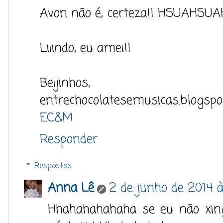
Avon não é, certeza!! HSUAHSU
Liiindo, eu amei!!
Beijinhos,
entrechocolatesemusicas.blogspo
EC&M
Responder
Respostas
Anna Lê
2 de junho de 2014 à
Hhahahahahaha se eu não xingu