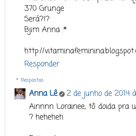
370 Grunge
Será?!?
Bjim Anna :*
http://vitaminafeminina.blogspot.
Responder
Respostas
Anna Lê
2 de junho de 2014 à
Ainnnn Lorainee, tô doida pra u
? heheheh