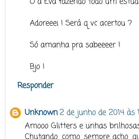
Ó a Eva fazendo todo um estud
Adoreeei ! Será q vc acertou ?
Só amanha pra sabeeeer !
Bjo !
Responder
Unknown
2 de junho de 2014 às 
Amooo Glitters e unhas brilhosa
Chutando como sempre...acho qu