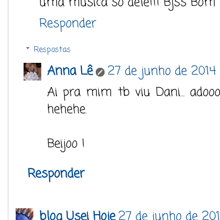
uma música só dele!!! Bjss Bom
Responder
Respostas
Anna Lê
27 de junho de 2014 
Ai pra mim tb viu Dani... adoo
hehehe.
Beijoo !
Responder
blog Usei Hoje
27 de junho de 201