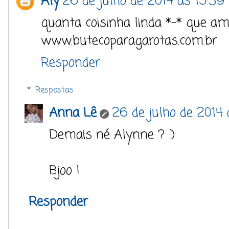
Aly
26 de julho de 2014 às 15:39
quanta coisinha linda *-* que am
www.butecoparagarotas.com.br
Responder
Respostas
Anna Lê
26 de julho de 2014 
Demais né Alynne ? :)
Bjoo !
Responder