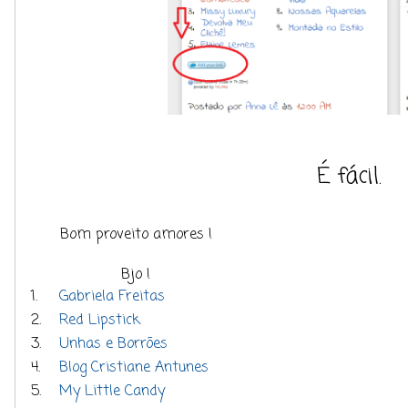
É fácil.
Bom proveito amores !
Bjo !
1.
Gabriela Freitas
2.
Red Lipstick
3.
Unhas e Borrões
4.
Blog Cristiane Antunes
5.
My Little Candy