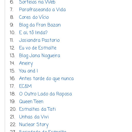
6.
Sorteios na Web
7.
Parafraseando a Vida
8.
Cores do Vício
9.
Blog da Fran Bazan
10.
E ai, tô linda?
11.
Josiandra Pastorio
12.
Eu vo de Esmalte
13.
Blog Jana Nogueira
14.
Aneiry
15.
You and I
16.
Antes tarde do que nunca
17.
EC&M
18.
O Outro Lado da Raposa
19.
Queen Teen
20.
Esmaltes da Tati
21.
Unhas da Vivi
22.
Nuclear Story