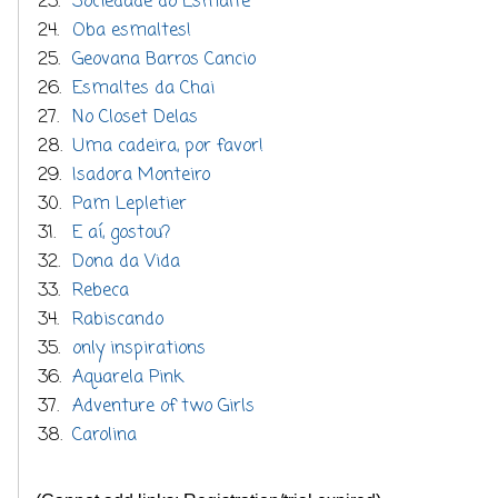
23.
Sociedade do Esmalte
24.
Oba esmaltes!
25.
Geovana Barros Cancio
26.
Esmaltes da Chai
27.
No Closet Delas
28.
Uma cadeira, por favor!
29.
Isadora Monteiro
30.
Pam Lepletier
31.
E aí, gostou?
32.
Dona da Vida
33.
Rebeca
34.
Rabiscando
35.
only inspirations
36.
Aquarela Pink
37.
Adventure of two Girls
38.
Carolina