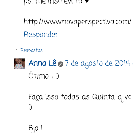
ps: me inscrevi tb ♥
http://www.novaperspectiva.com/
Responder
Respostas
Anna Lê
7 de agosto de 2014
Ótimo ! :)
Faça isso todas as Quinta q v
;)
Bjo !