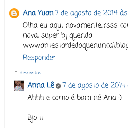
Ana Yuan
7 de agosto de 2014 às
Olha eu aqui novamente,,rsss c
nova, super bj querida
www.antestardedoquenunca1.blo
Responder
Respostas
Anna Lê
7 de agosto de 2014 
Ahhh e como é bom né Ana :)
Bjo !!