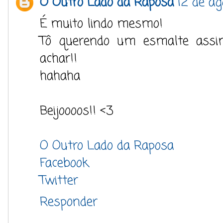
O Outro Lado da Raposa
12 de ag
É muito lindo mesmo!
Tô querendo um esmalte assim
achar!!
hahaha
Beijoooos!! <3
O Outro Lado da Raposa
Facebook
Twitter
Responder