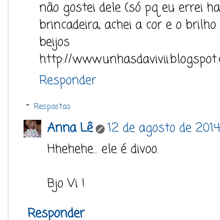
não gostei dele (só pq eu errei 
brincadeira, achei a cor e o brilho 
beijos
http://www.unhasdavivii.blogspot.
Responder
Respostas
Anna Lê
12 de agosto de 2014
Hhehehe... ele é divoo.
Bjo Vi !
Responder