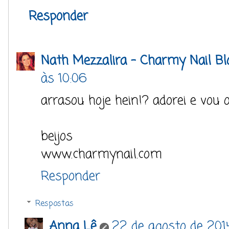
Responder
Nath Mezzalira - Charmy Nail Bl
às 10:06
arrasou hoje hein!? adorei e vou o
beijos
www.charmynail.com
Responder
Respostas
Anna Lê
22 de agosto de 201