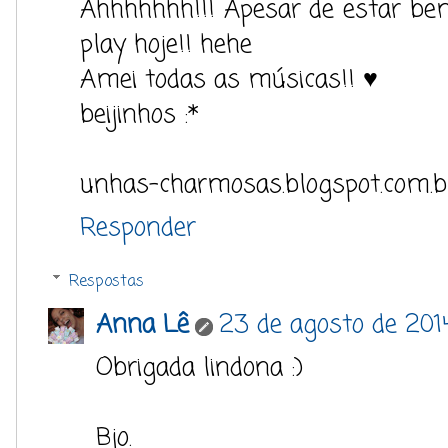
Ahhhhhhh!!! Apesar de estar be
play hoje!! hehe
Amei todas as músicas!! ♥
beijinhos :*
unhas-charmosas.blogspot.com.b
Responder
Respostas
Anna Lê
23 de agosto de 201
Obrigada lindona :)
Bjo.