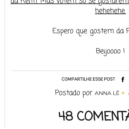
da Keith. Mas votem só se gostare
hehehehe.
Espero que gostem da Pl
Beijoooo !
Postado por
ANNA LÊ
48 COMENTÁ