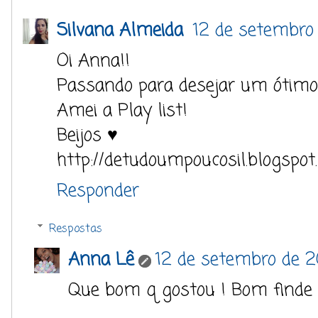
Silvana Almeida
12 de setembro 
Oi Anna!!
Passando para desejar um ótimo
Amei a Play list!
Beijos ♥
http://detudoumpoucosil.blogspot
Responder
Respostas
Anna Lê
12 de setembro de 2
Que bom q gostou ! Bom finde p