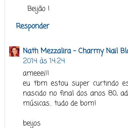
Beijão !
Responder
Nath Mezzalira - Charmy Nail Bl
2014 às 14:24
ameeei!!
eu tbm estou super curtindo es
nascido no final dos anos 80, ado
músicas... tudo de bom!
beijos