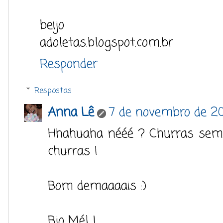
beijo
adoletas.blogspot.com.br
Responder
Respostas
Anna Lê
7 de novembro de 20
Hhahuaha nééé ? Churras sem
churras !
Bom demaaaais :)
Bjo Mél !