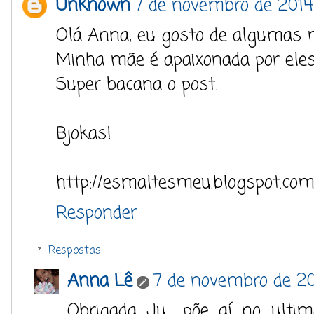
Unknown
7 de novembro de 2014
Olá Anna, eu gosto de algumas m
Minha mãe é apaixonada por eles
Super bacana o post.
Bjokas!
http://esmaltesmeu.blogspot.com
Responder
Respostas
Anna Lê
7 de novembro de 20
Obrigada Ju... põe aí no ult