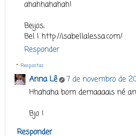
ahahhahahah!
Beijos;
Bel | http://isabellalessa.com/
Responder
Respostas
Anna Lê
7 de novembro de 20
Hhahaha bom demaaaais né amô
Bjo !
Responder