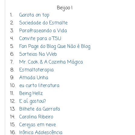
Beijoo !
1.
Garota on top
2.
Sociedade do Esmalte
3.
Parafraseando a Vida
4.
Convite para o TSU
5.
Fan Page do Blog Que Não é Blog
6.
Sorteios Na Web
7.
Mr. Cook & A Cozinha Mágica
8.
Esmaltoterapia
9.
Amada Unha
10.
eu curto literatura
11.
Being Hellz
12.
E aí, gostou?
13.
Bilhete da Garrafa
14.
Carolina Ribeiro
15.
Cerejas em neve
16.
Irônica Adolescência