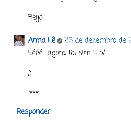
Beijo
Anna Lê
25 de dezembro de 2
Éééé... agora foi sim !! o/
;)
:***
Responder