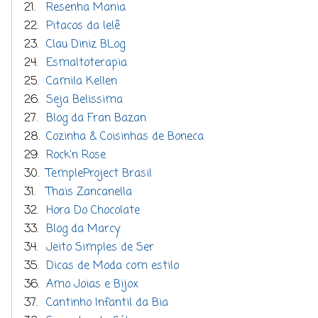
21.
Resenha Mania
22.
Pitacos da lelê
23.
Clau Diniz BLog
24.
Esmaltoterapia
25.
Camila Kellen
26.
Seja Belissima
27.
Blog da Fran Bazan
28.
Cozinha & Coisinhas de Boneca
29.
Rock'n Rose
30.
TempleProject Brasil
31.
Thais Zancanella
32.
Hora Do Chocolate
33.
Blog da Marcy
34.
Jeito Simples de Ser
35.
Dicas de Moda com estilo
36.
Amo Joias e Bijox
37.
Cantinho Infantil da Bia