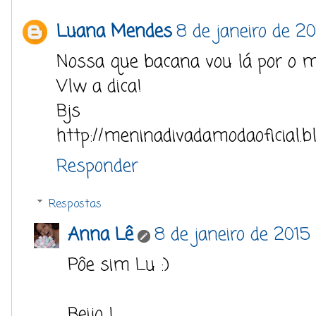
Luana Mendes
8 de janeiro de 2
Nossa que bacana vou lá por o m
Vlw a dica!
Bjs
http://meninadivadamodaoficial.b
Responder
Respostas
Anna Lê
8 de janeiro de 2015
Pôe sim Lu :)
Beijo !