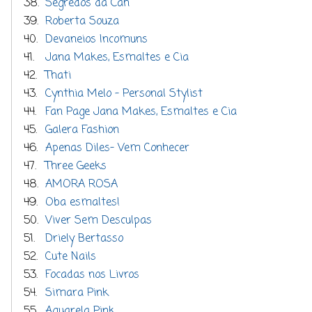
38.
Segredos da Cáh
39.
Roberta Souza
40.
Devaneios Incomuns
41.
Jana Makes, Esmaltes e Cia
42.
Thati
43.
Cynthia Melo - Personal Stylist
44.
Fan Page Jana Makes, Esmaltes e Cia
45.
Galera Fashion
46.
Apenas Diles- Vem Conhecer
47.
Three Geeks
48.
AMORA ROSA
49.
Oba esmaltes!
50.
Viver Sem Desculpas
51.
Driely Bertasso
52.
Cute Nails
53.
Focadas nos Livros
54.
Simara Pink
55.
Aquarela Pink