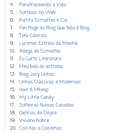
4.
Parafraseando a Vida
5.
Sorteios na Web
6.
Katita Esmaltes e Cia
7.
Fan Page do Blog Que Não é Blog
8.
Tofu Colorido
9.
Lucimar Estrela da Manhã
10.
Adega de Esmaltes
11.
Eu Curto Literatura
12.
Meu baú de estrelas
13.
Blog Josy Unhas
14.
Unhas Clássicas e Modernas
15.
Hair & Mkeup
16.
My Little Candy
17.
Solteiras Noivas Casadas
18.
Delírios da Dayse
19.
Viviane Nobre
20.
Coisitas e Coisinhas