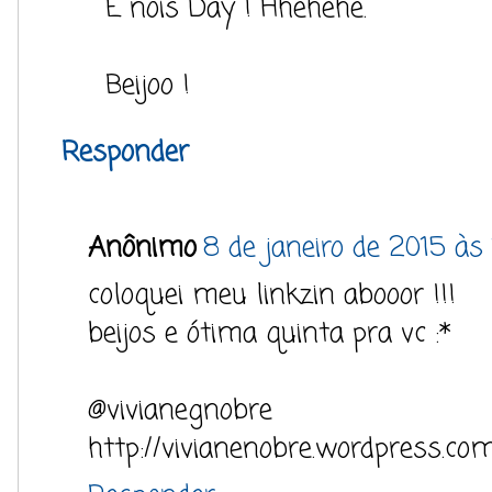
É nóis Day ! Hhehehe.
Beijoo !
Responder
Anônimo
8 de janeiro de 2015 às 
coloquei meu linkzin abooor !!!
beijos e ótima quinta pra vc :*
@vivianegnobre
http://vivianenobre.wordpress.co