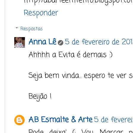
http://abarteemfeltro.blogspot.co
Responder
Respostas
Anna Lê
5 de fevereiro de 20
Ahhhh a Evita é demais :)
Seja bem vinda... espero te ver 
Beijão !
A.B Esmalte & Arte
5 de fevere
Pode deixa' (: Vou Marcar p