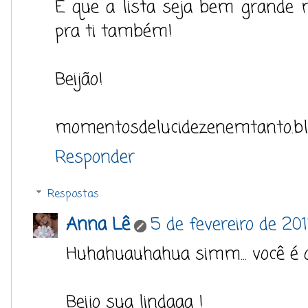
E que a lista seja bem grande 
pra ti também!
Beijão!
momentosdelucidezenemtanto.bl
Responder
Respostas
Anna Lê
5 de fevereiro de 201
Huhahuauhahua simm... você é 
Beijo sua lindaaa !