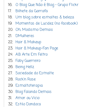
16.
O Blog Que Não é Blog - Grupo Flickr
17.
Bilhete da Garrafa
18.
Um blog sobre esmaltes & beleza
19.
Momentos de Lucidez (no facebook)
20.
Oh, Modismo Demais
21.
DMulheres
22.
Hair & Makeup
23.
Hair & Makeup-Fan Page
24.
A.B Arte Em Feltro
25.
Faby Guerreiro
26.
Being Hellz
27.
Sociedade do Esmalte
28.
Rock'n Rose
29.
Esmaltoterapia
30.
Blog Falando Demais
31.
Amor ou Vicio
32.
Estilo Dondoca