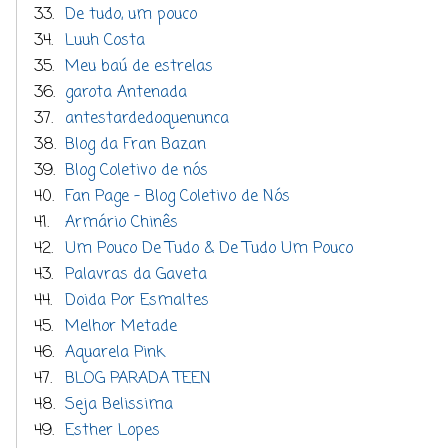
33.
De tudo, um pouco
34.
Luuh Costa
35.
Meu baú de estrelas
36.
garota Antenada
37.
antestardedoquenunca
38.
Blog da Fran Bazan
39.
Blog Coletivo de nós
40.
Fan Page - Blog Coletivo de Nós
41.
Armário Chinês
42.
Um Pouco De Tudo & De Tudo Um Pouco
43.
Palavras da Gaveta
44.
Doida Por Esmaltes
45.
Melhor Metade
46.
Aquarela Pink
47.
BLOG PARADA TEEN
48.
Seja Belissima
49.
Esther Lopes