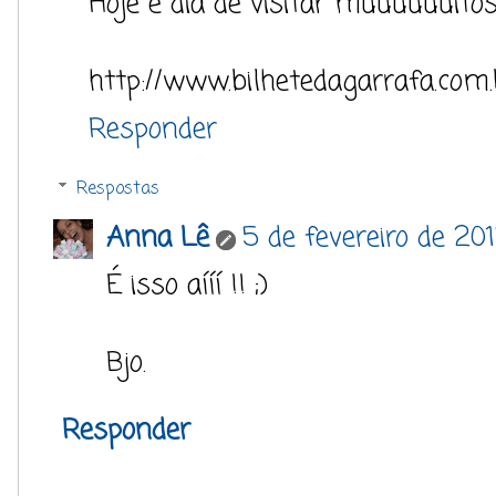
Hoje é dia de visitar muuuuuuitos
http://www.bilhetedagarrafa.com.
Responder
Respostas
Anna Lê
5 de fevereiro de 20
É isso aííí !! ;)
Bjo.
Responder