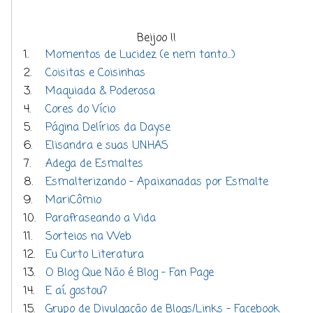
Beijoo !!
1.
Momentos de Lucidez (e nem tanto...)
2.
Coisitas e Coisinhas
3.
Maquiada & Poderosa
4.
Cores do Vício
5.
Página Delírios da Dayse
6.
Elisandra e suas UNHAS
7.
Adega de Esmaltes
8.
Esmalterizando - Apaixanadas por Esmalte
9.
MariCômio
10.
Parafraseando a Vida
11.
Sorteios na Web
12.
Eu Curto Literatura
13.
O Blog Que Não é Blog - Fan Page
14.
E aí, gostou?
15.
Grupo de Divulgação de Blogs/Links - Facebook