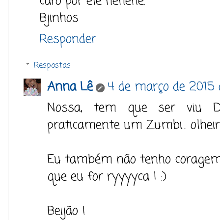
caro por ele hehehe.
Bjinhos
Responder
Respostas
Anna Lê
4 de março de 2015 
Nossa, tem que ser viu D
praticamente um Zumbi... olheir
Eu também não tenho coragem n
que eu for ryyyyca ! :)
Beijão !