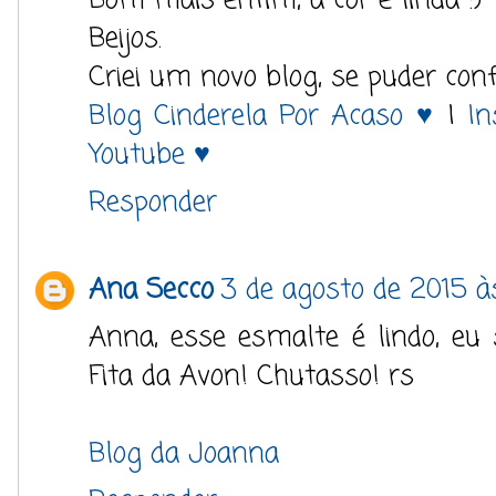
Bom mais enfim, a cor é linda :)
Beijos.
Criei um novo blog, se puder conf
Blog Cinderela Por Acaso ♥
|
I
Youtube ♥
Responder
Ana Secco
3 de agosto de 2015 à
Anna, esse esmalte é lindo, eu 
Fita da Avon! Chutasso! rs
Blog da Joanna