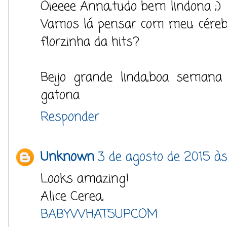
Oieeee Anna,tudo bem lindona ;)
Vamos lá pensar com meu céreb
florzinha da hits?
Beijo grande linda,boa semana
gatona
Responder
Unknown
3 de agosto de 2015 às
Looks amazing!
Alice Cerea,
BABYWHATSUP.COM