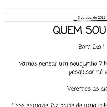
3 de ago. de 2015
QUEM SOU 
Bom Dia !
Vamos pensar um pouquinho ? M
pesquisar né k
Veremos as dica
Esse esmalte faz parte de uma cole