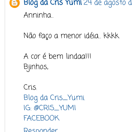
Blog da Cris Yumi
24 de agosto d
Anninha...
Não faço a menor idéia... kkkk
A cor é bem lindaa!!!
Bjinhos,
Cris.
Blog da Cris_Yumi.
IG: @CRIS_YUMI
FACEBOOK
Responder